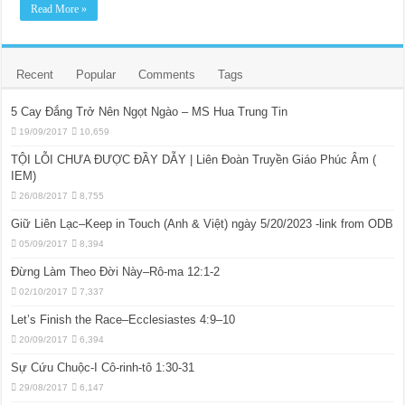
Read More »
Recent
Popular
Comments
Tags
5 Cay Đắng Trở Nên Ngọt Ngào – MS Hua Trung Tin
19/09/2017
10,659
TỘI LỖI CHƯA ĐƯỢC ĐẦY DẪY | Liên Đoàn Truyền Giáo Phúc Âm (
IEM)
26/08/2017
8,755
Giữ Liên Lạc–Keep in Touch (Anh & Việt) ngày 5/20/2023 -link from ODB
05/09/2017
8,394
Đừng Làm Theo Đời Này–Rô-ma 12:1-2
02/10/2017
7,337
Let’s Finish the Race–Ecclesiastes 4:9–10
20/09/2017
6,394
Sự Cứu Chuộc-I Cô-rinh-tô 1:30-31
29/08/2017
6,147