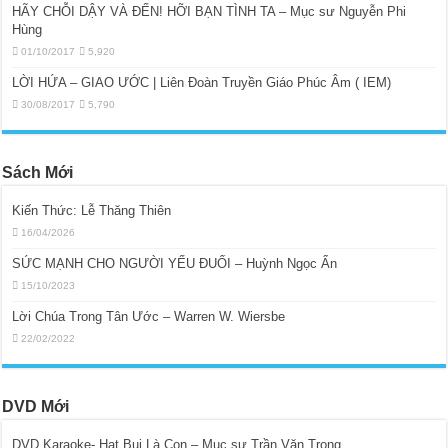
HÃY CHỖI DẬY VÀ ĐẾN! HỠI BẠN TÌNH TA – Mục sư Nguyễn Phi
Hùng
01/10/2017
5,920
LỜI HỨA – GIAO ƯỚC | Liên Đoàn Truyền Giáo Phúc Âm ( IEM)
30/08/2017
5,790
Sách Mới
Kiến Thức: Lễ Thăng Thiên
16/04/2026
SỨC MẠNH CHO NGƯỜI YẾU ĐUỐI – Huỳnh Ngọc Ẩn
15/10/2023
Lời Chúa Trong Tân Ước – Warren W. Wiersbe
22/02/2022
DVD Mới
DVD Karaoke- Hạt Bụi Là Con – Mục sư Trần Văn Trọng