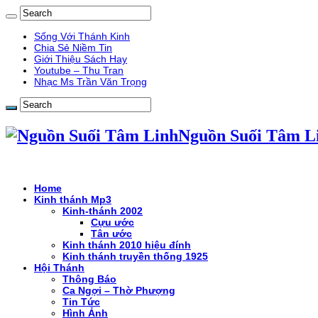
Sống Với Thánh Kinh
Chia Sẻ Niềm Tin
Giới Thiệu Sách Hay
Youtube – Thu Tran
Nhạc Ms Trần Văn Trọng
Nguồn Suối Tâm L
Home
Kinh thánh Mp3
Kinh-thánh 2002
Cựu ước
Tân ước
Kinh thánh 2010 hiệu đính
Kinh thánh truyền thống 1925
Hội Thánh
Thông Báo
Ca Ngợi – Thờ Phượng
Tin Tức
Hình Ảnh