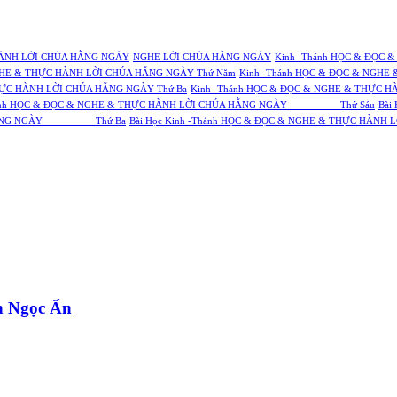
ÀNH LỜI CHÚA HẰNG NGÀY
NGHE LỜI CHÚA HẰNG NGÀY
Kinh -Thánh HỌC & ĐỌC 
NGHE & THỰC HÀNH LỜI CHÚA HẰNG NGÀY Thứ Năm
Kinh -Thánh HỌC & ĐỌC & NGHE
HỰC HÀNH LỜI CHÚA HẰNG NGÀY Thứ Ba
Kinh -Thánh HỌC & ĐỌC & NGHE & THỰC H
-Thánh HỌC & ĐỌC & NGHE & THỰC HÀNH LỜI CHÚA HẰNG NGÀY Thứ Sáu
Bài
CHÚA HẰNG NGÀY Thứ Ba
Bài Học Kinh -Thánh HỌC & ĐỌC & NGHE & THỰC 
 Ngọc Ẩn