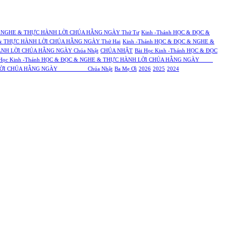
& NGHE & THỰC HÀNH LỜI CHÚA HẰNG NGÀY Thứ Tư
Kinh -Thánh HỌC & ĐỌC &
 & THỰC HÀNH LỜI CHÚA HẰNG NGÀY Thứ Hai
Kinh -Thánh HỌC & ĐỌC & NGHE &
ÀNH LỜI CHÚA HẰNG NGÀY Chúa Nhật
CHÚA NHẬT
Bài Học Kinh -Thánh HỌC & ĐỌC
 Học Kinh -Thánh HỌC & ĐỌC & NGHE & THỰC HÀNH LỜI CHÚA HẰNG NGÀY
HÀNH LỜI CHÚA HẰNG NGÀY Chúa Nhật
Ba Mẹ Ơi
2026
2025
2024