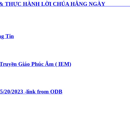
GHE & THỰC HÀNH LỜI CHÚA HẰNG NGÀY Thứ
ng Tin
ruyền Giáo Phúc Âm ( IEM)
 5/20/2023 -link from ODB