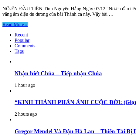
NÔ-ÊN ĐẦU TIÊN Tĩnh Nguyện Hằng Ngày 07/12 “Nô-ên đầu tiên” là 
vắng âm điệu du dương của bài Thánh ca này. Vậy bài …
Read More »
Recent
Popular
Comments
Tags
Nhận biết Chúa – Tiếp nhận Chúa
1 hour ago
“KINH THÁNH PHẢN ẢNH CUỘC ĐỜI: (Giọng 
2 hours ago
Gregor Mendel Và Đậu Hà Lan – Thiên Tài Bị 