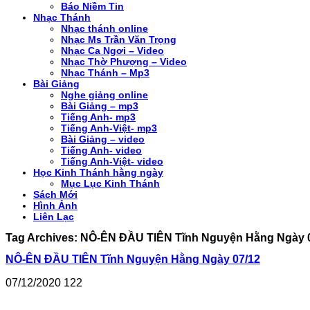
Báo Niềm Tin
Nhạc Thánh
Nhạc thánh online
Nhạc Ms Trần Văn Trọng
Nhạc Ca Ngơi – Video
Nhạc Thờ Phượng – Video
Nhạc Thánh – Mp3
Bài Giảng
Nghe giảng online
Bài Giảng – mp3
Tiếng Anh- mp3
Tiếng Anh-Việt- mp3
Bài Giảng – video
Tiếng Anh- video
Tiếng Anh-Việt- video
Học Kinh Thánh hằng ngày
Mục Lục Kinh Thánh
Sách Mới
Hình Ảnh
Liên Lạc
Tag Archives:
NÔ-ÊN ĐẦU TIÊN Tĩnh Nguyện Hằng Ngày 
NÔ-ÊN ĐẦU TIÊN Tĩnh Nguyện Hằng Ngày 07/12
07/12/2020
122