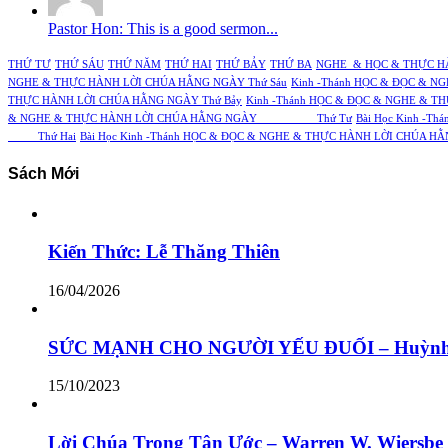
Pastor Hon: This is a good sermon...
THỨ TƯ
THỨ SÁU
THỨ NĂM
THỨ HAI
THỨ BẢY
THỨ BA
NGHE & HỌC & THỰC H
NGHE & THỰC HÀNH LỜI CHÚA HẰNG NGÀY Thứ Sáu
Kinh -Thánh HỌC & ĐỌC & 
THỰC HÀNH LỜI CHÚA HẰNG NGÀY Thứ Bảy
Kinh -Thánh HỌC & ĐỌC & NGHE & T
& NGHE & THỰC HÀNH LỜI CHÚA HẰNG NGÀY Thứ Tư
Bài Học Kinh 
Thứ Hai
Bài Học Kinh -Thánh HỌC & ĐỌC & NGHE & THỰC HÀNH LỜI 
Sách Mới
Kiến Thức: Lễ Thăng Thiên
16/04/2026
SỨC MẠNH CHO NGƯỜI YẾU ĐUỐI – Huỳnh
15/10/2023
Lời Chúa Trong Tân Ước – Warren W. Wiersbe