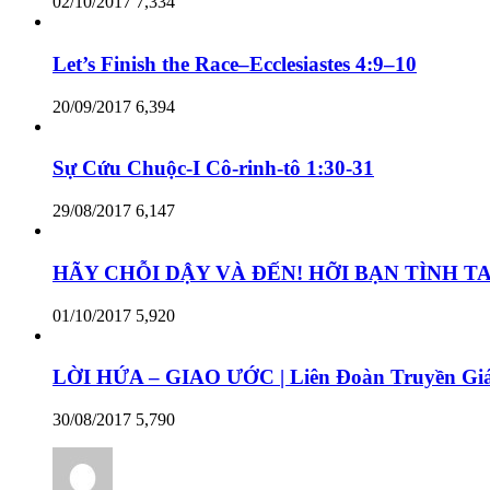
02/10/2017
7,334
Let’s Finish the Race–Ecclesiastes 4:9–10
20/09/2017
6,394
Sự Cứu Chuộc-I Cô-rinh-tô 1:30-31
29/08/2017
6,147
HÃY CHỖI DẬY VÀ ĐẾN! HỠI BẠN TÌNH TA –
01/10/2017
5,920
LỜI HỨA – GIAO ƯỚC | Liên Đoàn Truyền Giá
30/08/2017
5,790