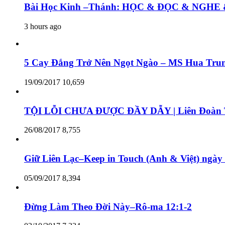
Bài Học Kinh –Thánh: HỌC & ĐỌC & N
3 hours ago
5 Cay Đắng Trở Nên Ngọt Ngào – MS Hua Tru
19/09/2017
10,659
TỘI LỖI CHƯA ĐƯỢC ĐẦY DẪY | Liên Đoàn T
26/08/2017
8,755
Giữ Liên Lạc–Keep in Touch (Anh & Việt) ngày
05/09/2017
8,394
Đừng Làm Theo Đời Này–Rô-ma 12:1-2