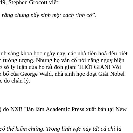
9, Stephen Grocott viết:
n rằng chúng nẩy sinh một cách tình cờ
”.
h sáng khoa học ngày nay, các nhà tiến hoá đều biết
sức tưởng tượng. Nhưng họ vẫn cố nói năng nguỵ biện
Cơ sở lý luận của họ rất đơn giản: THỜI GIAN! Với
yên bố của George Wald, nhà sinh học đoạt Giải Nobel
c đo chân lý.
ống) do NXB Hàn lâm Academic Press xuất bản tại New
có thể kiểm chứng. Trong lĩnh vực này tất cả chỉ là