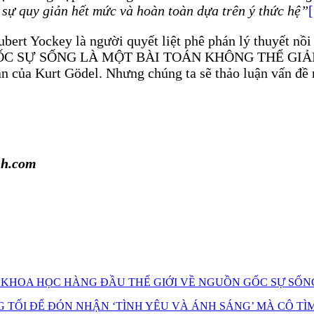
 sự quy giản hết mức và hoàn toàn dựa trên ý thức hệ”
[
ert Yockey là người quyết liệt phê phán lý thuyết nồi
UỒN GỐC SỰ SỐNG LÀ MỘT BÀI TOÁN KHÔNG THỂ G
 của Kurt Gödel. Nhưng chúng ta sẽ thảo luận vấn đề 
nh.com
 KHOA HỌC HÀNG ĐẦU THẾ GIỚI VỀ NGUỒN GỐC SỰ SỐNG
 TỐI ĐỂ ĐÓN NHẬN ‘TÌNH YÊU VÀ ÁNH SÁNG’ MÀ CÔ TÌ