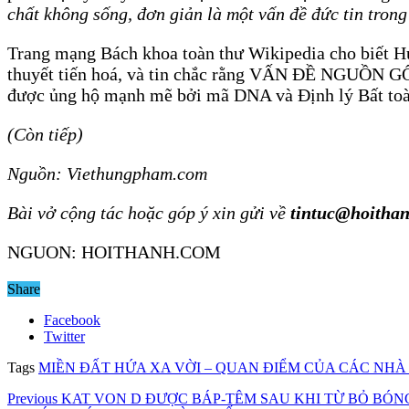
chất không sống, đơn giản là một vấn đề đức tin trong
Trang mạng Bách khoa toàn thư Wikipedia cho biết Hub
thuyết tiến hoá, và tin chắc rằng VẤN ĐỀ NG
được ủng hộ mạnh mẽ bởi mã DNA và Định lý Bất toàn
(Còn tiếp)
Nguồn: Viethungpham.com
Bài vở cộng tác hoặc góp ý xin gửi về
tintuc@hoitha
NGUON: HOITHANH.COM
Share
Facebook
Twitter
Tags
MIỀN ĐẤT HỨA XA VỜI – QUAN ĐIỂM CỦA CÁC NHÀ
Previous
KAT VON D ĐƯỢC BÁP-TÊM SAU KHI TỪ BỎ BÓNG