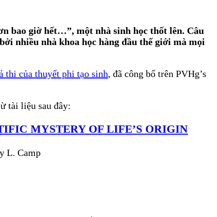
n bao giờ hết…”, một nhà sinh học thốt lên. Câu
 bởi nhiều nhà khoa học hàng đầu thế giới mà mọi
 thi của thuyết phi tạo sinh
, đã công bố trên PVHg’s
ừ tài liệu sau đây:
IFIC MYSTERY OF LIFE’S ORIGIN
hby L. Camp