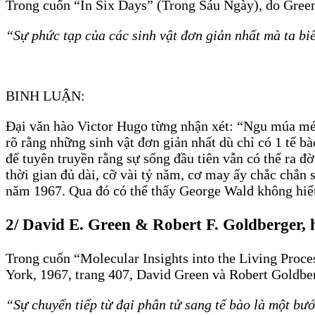
Trong cuốn “In Six Days” (Trong Sáu Ngày), do Green
“Sự phức tạp của các sinh vật đơn giản nhất mà ta bi
BINH LUẬN:
Đại văn hào Victor Hugo từng nhận xét: “Ngu múa mép,
rõ rằng những sinh vật đơn giản nhất dù chỉ có 1 tế 
để tuyên truyền rằng sự sống đầu tiên vẫn có thể ra 
thời gian đủ dài, cỡ vài tỷ năm, cơ may ấy chắc chắn 
năm 1967. Qua đó có thể thấy George Wald không hiểu 
2/ David E. Green & Robert F. Goldberger, 
Trong cuốn “Molecular Insights into the Living Proc
York, 1967, trang 407, David Green và Robert Goldber
“Sự chuyển tiếp từ đại phân tử sang tế bào là một bướ