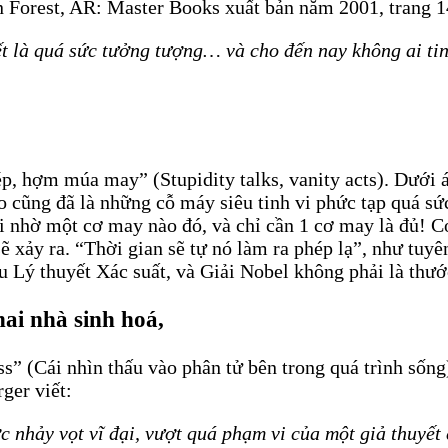
 Forest, AR: Master Books xuất bản năm 2001, trang 14
ết là quá sức tưởng tượng… và cho đến nay không ai ti
 hợm múa may” (Stupidity talks, vanity acts). Dưới án
bào cũng đã là những cỗ máy siêu tinh vi phức tạp quá 
đời nhờ một cơ may nào đó, và chỉ cần 1 cơ may là đủ! 
sẽ xảy ra. “Thời gian sẽ tự nó làm ra phép lạ”, như tu
Lý thuyết Xác suất, và Giải Nobel không phải là thướ
hai nhà sinh hoá,
ess” (Cái nhìn thấu vào phân tử bên trong quá trình s
ger viết:
c nhảy vọt vĩ đại, vượt quá phạm vi của một giả thuyết 