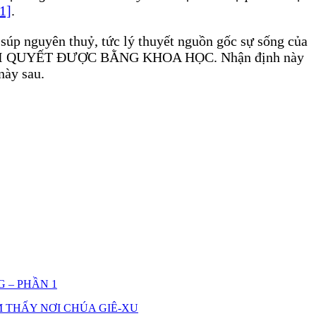
1]
.
 súp nguyên thuỷ, tức lý thuyết nguồn gốc sự sống của
IẢI QUYẾT ĐƯỢC BẰNG KHOA HỌC. Nhận định này
này sau.
 – PHẦN 1
M THẤY NƠI CHÚA GIÊ-XU