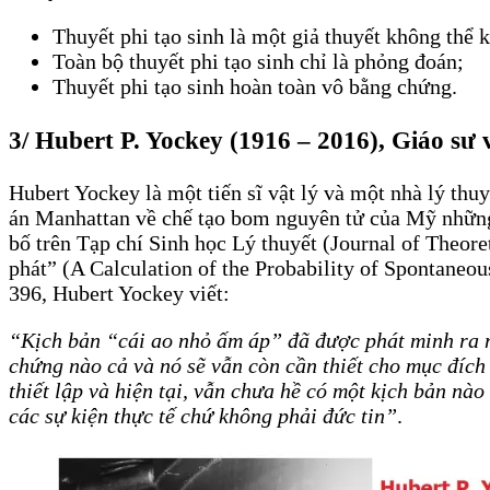
Thuyết phi tạo sinh là một giả thuyết không thể
Toàn bộ thuyết phi tạo sinh chỉ là phỏng đoán;
Thuyết phi tạo sinh hoàn toàn vô bằng chứng.
3/ Hubert P. Yockey (1916 – 2016), Giáo sư 
Hubert Yockey là một tiến sĩ vật lý và một nhà lý th
án Manhattan về chế tạo bom nguyên tử của Mỹ những 
bố trên Tạp chí Sinh học Lý thuyết (Journal of Theor
phát” (A Calculation of the Probability of Spontaneou
396, Hubert Yockey viết:
“Kịch bản “cái ao nhỏ ấm áp” đã được phát minh ra n
chứng nào cả và nó sẽ vẫn còn cần thiết cho mục đích
thiết lập và hiện tại, vẫn chưa hề có một kịch bản nà
các sự kiện thực tế chứ không phải đức tin”
.