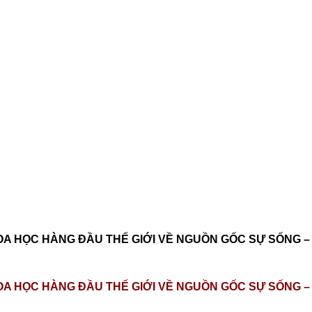
OA HỌC HÀNG ĐẦU THẾ GIỚI VỀ NGUỒN GỐC SỰ SỐNG –
OA HỌC HÀNG ĐẦU THẾ GIỚI VỀ NGUỒN GỐC SỰ SỐNG –