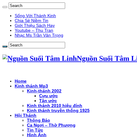
Sống Với Thánh Kinh
Chia Sẻ Niềm Tin
Giới Thiệu Sách Hay
Youtube – Thu Tran
Nhạc Ms Trần Văn Trọng
Nguồn Suối Tâm L
Home
Kinh thánh Mp3
Kinh-thánh 2002
Cựu ước
Tân ước
Kinh thánh 2010 hiệu đính
Kinh thánh truyền thống 1925
Hội Thánh
Thông Báo
Ca Ngợi – Thờ Phượng
Tin Tức
Hình Ảnh