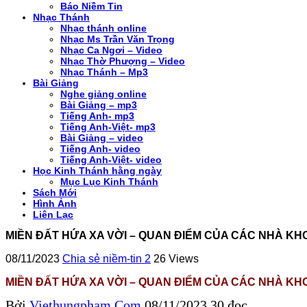
Báo Niềm Tin
Nhạc Thánh
Nhạc thánh online
Nhạc Ms Trần Văn Trọng
Nhạc Ca Ngơi – Video
Nhạc Thờ Phượng – Video
Nhạc Thánh – Mp3
Bài Giảng
Nghe giảng online
Bài Giảng – mp3
Tiếng Anh- mp3
Tiếng Anh-Việt- mp3
Bài Giảng – video
Tiếng Anh- video
Tiếng Anh-Việt- video
Học Kinh Thánh hằng ngày
Mục Lục Kinh Thánh
Sách Mới
Hình Ảnh
Liên Lạc
MIỀN ĐẤT HỨA XA VỜI – QUAN ĐIỂM CỦA CÁC NHÀ KH
08/11/2023
Chia sẻ niềm-tin 2
26 Views
MIỀN ĐẤT HỨA XA VỜI – QUAN ĐIỂM CỦA CÁC NHÀ KH
Bởi
Viethungpham.Com
08/11/2023
30 đọc