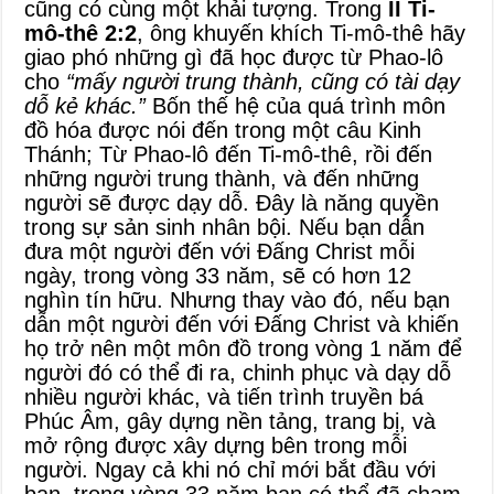
cũng có cùng một khải tượng. Trong
II Ti-
mô-thê 2:2
, ông khuyến khích Ti-mô-thê hãy
giao phó những gì đã học được từ Phao-lô
cho
“mấy người trung thành, cũng có tài dạy
dỗ kẻ khác.”
Bốn thế hệ của quá trình môn
đồ hóa được nói đến trong một câu Kinh
Thánh; Từ Phao-lô đến Ti-mô-thê, rồi đến
những người trung thành, và đến những
người sẽ được dạy dỗ. Đây là năng quyền
trong sự sản sinh nhân bội. Nếu bạn dẫn
đưa một người đến với Đấng Christ mỗi
ngày, trong vòng 33 năm, sẽ có hơn 12
nghìn tín hữu. Nhưng thay vào đó, nếu bạn
dẫn một người đến với Đấng Christ và khiến
họ trở nên một môn đồ trong vòng 1 năm để
người đó có thể đi ra, chinh phục và dạy dỗ
nhiều người khác, và tiến trình truyền bá
Phúc Âm, gây dựng nền tảng, trang bị, và
mở rộng được xây dựng bên trong mỗi
người. Ngay cả khi nó chỉ mới bắt đầu với
bạn, trong vòng 33 năm bạn có thể đã chạm