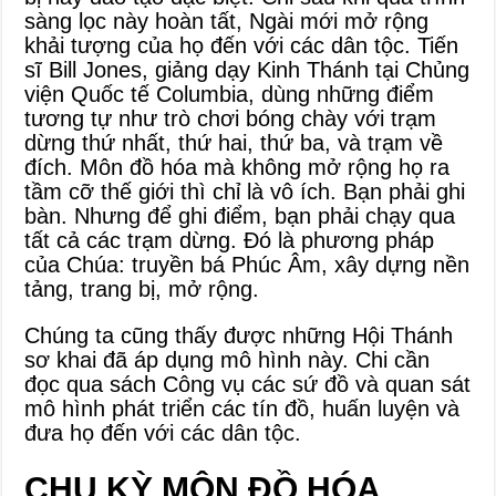
sàng lọc này hoàn tất, Ngài mới mở rộng
khải tượng của họ đến với các dân tộc. Tiến
sĩ Bill Jones, giảng dạy Kinh Thánh tại Chủng
viện Quốc tế Columbia, dùng những điểm
tương tự như trò chơi bóng chày với trạm
dừng thứ nhất, thứ hai, thứ ba, và trạm về
đích. Môn đồ hóa mà không mở rộng họ ra
tầm cỡ thế giới thì chỉ là vô ích. Bạn phải ghi
bàn. Nhưng để ghi điểm, bạn phải chạy qua
tất cả các trạm dừng. Đó là phương pháp
của Chúa: truyền bá Phúc Âm, xây dựng nền
tảng, trang bị, mở rộng.
Chúng ta cũng thấy được những Hội Thánh
sơ khai đã áp dụng mô hình này. Chi cần
đọc qua sách Công vụ các sứ đồ và quan sát
mô hình phát triển các tín đồ, huấn luyện và
đưa họ đến với các dân tộc.
CHU KỲ MÔN ĐỒ HÓA