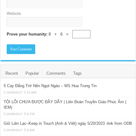
Website
Prove your humanity:
8 + 6 =
Recent
Popular
Comments
Tags
5 Cay Đắng Trở Nên Ngọt Ngào – MS Hua Trung Tin
19/09/2017
10,660
TỘI LỖI CHƯA ĐƯỢC ĐẦY DẪY | Liên Đoàn Truyền Giáo Phúc Âm (
IEM)
26/08/2017
8,755
Giữ Liên Lạc–Keep in Touch (Anh & Việt) ngày 5/20/2023 -link from ODB
05/09/2017
8,395