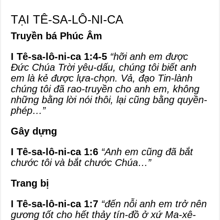
TẠI TÊ-SA-LÔ-NI-CA
Truyền bá Phúc Âm
I Tê-sa-lô-ni-ca 1:4-5
“hỡi anh em được
Đức Chúa Trời yêu-dấu, chúng tôi biết anh
em là kẻ được lựa-chọn. Vả, đạo Tin-lành
chúng tôi đã rao-truyền cho anh em, không
những bằng lời nói thôi, lại cũng bằng quyền-
phép…”
Gây dựng
I Tê-sa-lô-ni-ca 1:6
“Anh em cũng đã bắt
chước tôi và bắt chước Chúa…”
Trang bị
I Tê-sa-lô-ni-ca 1:7
“đến nỗi anh em trở nên
gương tốt cho hết thảy tín-đồ ở xứ Ma-xê-