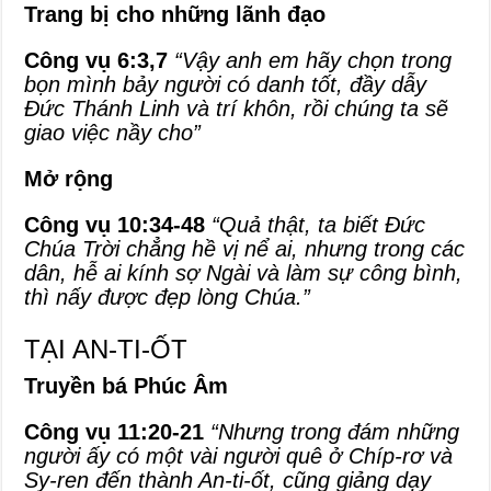
Trang bị cho những lãnh đạo
Công vụ 6:3,7
“Vậy anh em hãy chọn trong
bọn mình bảy người có danh tốt, đầy dẫy
Đức Thánh Linh và trí khôn, rồi chúng ta sẽ
giao việc nầy cho”
Mở rộng
Công vụ 10:34-48
“Quả thật, ta biết Đức
Chúa Trời chẳng hề vị nể ai, nhưng trong các
dân, hễ ai kính sợ Ngài và làm sự công bình,
thì nấy được đẹp lòng Chúa.”
TẠI AN-TI-ỐT
Truyền bá Phúc Âm
Công vụ 11:20-21
“Nhưng trong đám những
người ấy có một vài người quê ở Chíp-rơ và
Sy-ren đến thành An-ti-ốt, cũng giảng dạy