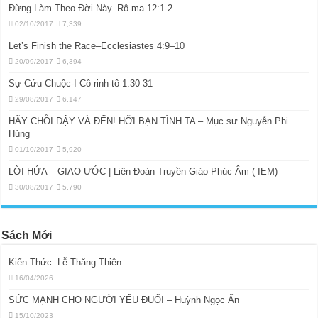
Đừng Làm Theo Đời Này–Rô-ma 12:1-2
02/10/2017
7,339
Let’s Finish the Race–Ecclesiastes 4:9–10
20/09/2017
6,394
Sự Cứu Chuộc-I Cô-rinh-tô 1:30-31
29/08/2017
6,147
HÃY CHỖI DẬY VÀ ĐẾN! HỠI BẠN TÌNH TA – Mục sư Nguyễn Phi
Hùng
01/10/2017
5,920
LỜI HỨA – GIAO ƯỚC | Liên Đoàn Truyền Giáo Phúc Âm ( IEM)
30/08/2017
5,790
Sách Mới
Kiến Thức: Lễ Thăng Thiên
16/04/2026
SỨC MẠNH CHO NGƯỜI YẾU ĐUỐI – Huỳnh Ngọc Ẩn
15/10/2023