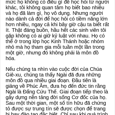
mức họ không có điều gì để học hỏi từ người
khác, tôi không quan tâm họ biết bao nhiêu
và họ đã làm gì, họ vô dụng. Nhưng người
nào dành cả đời để học hỏi có tiềm năng lớn
hơn nhiều, ngay cả khi bây giờ cậu ta biết rất
ít. Thật đáng buồn, hầu hết các sinh viên tôi
gặp không có ai giữ kỷ luật với nhau. Họ có
thể ở trong lớp học Kinh Thánh hoặc nhóm
nhỏ mà họ tham gia mỗi tuần một lần trong
một giờ, nhưng đó không phải là môn đồ
hóa.
Nếu chúng ta nhìn vào cuộc đời của Chúa
Giê-xu, chúng ta thấy Ngài đã đưa những
môn đồ qua nhiều giai đoạn. Đầu tiên là
giảng về Phúc Âm, đưa họ đến đức tin rằng
Ngài là Đấng Cứu Thế. Giai đoạn tiếp theo là
gây dựng nền tảng đời sống Cơ đốc của họ.
Sau một thời gian, một số tín hữu đã chứng
tỏ được sự trung tín sẽ được chọn để trang
bị hay đào tạo đặc biệt. Chỉ sau khi quá trình