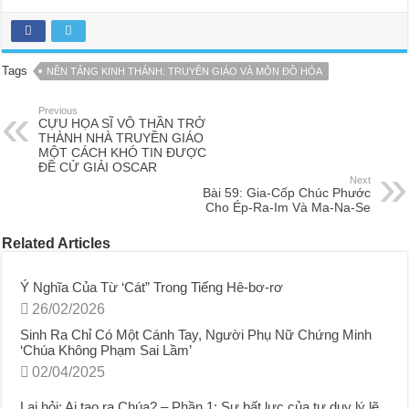
Tags
NỀN TẢNG KINH THÁNH: TRUYỀN GIÁO VÀ MÔN ĐỒ HÓA
Previous
CỰU HỌA SĨ VÔ THẦN TRỞ
THÀNH NHÀ TRUYỀN GIÁO
MỘT CÁCH KHÓ TIN ĐƯỢC
ĐỀ CỬ GIẢI OSCAR
Next
Bài 59: Gia-Cốp Chúc Phước
Cho Ép-Ra-Im Và Ma-Na-Se
Related Articles
Ý Nghĩa Của Từ ‘Cát” Trong Tiếng Hê-bơ-rơ
26/02/2026
Sinh Ra Chỉ Có Một Cánh Tay, Người Phụ Nữ Chứng Minh
‘Chúa Không Phạm Sai Lầm’
02/04/2025
Lại hỏi: Ai tạo ra Chúa? – Phần 1: Sự bất lực của tư duy lý lẽ