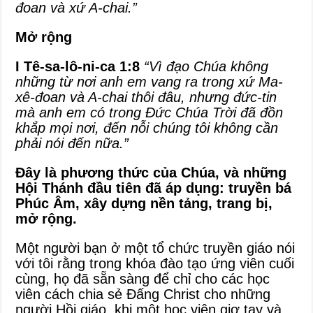
đoan và xứ A-chai.”
Mở rộng
I Tê-sa-lô-ni-ca 1:8
“Vì đạo Chúa không
những từ nơi anh em vang ra trong xứ Ma-
xê-đoan và A-chai thôi đâu, nhưng đức-tin
mà anh em có trong Đức Chúa Trời đã đồn
khắp mọi nơi, đến nỗi chúng tôi không cần
phải nói đến nữa.”
Đây là phương thức của Chúa, và những
Hội Thánh đầu tiên đã áp dụng: truyền bá
Phúc Âm, xây dựng nền tảng, trang bị,
mở rộng.
Một người bạn ở một tổ chức truyền giáo nói
với tôi rằng trong khóa đào tạo ứng viên cuối
cùng, họ đã sẵn sàng để chỉ cho các học
viên cách chia sẻ Đấng Christ cho những
người Hồi giáo, khi một học viên giơ tay và